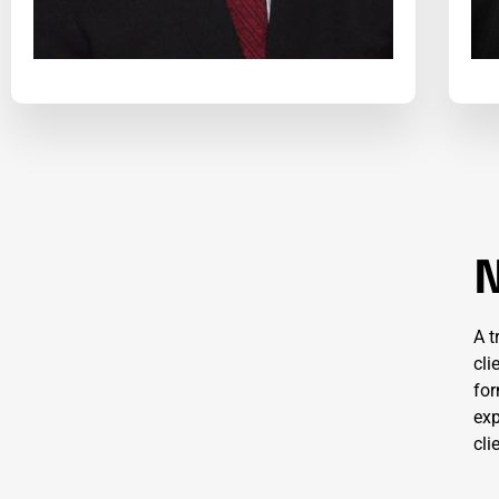
Adriano de Souza
E
N
A t
cli
for
exp
cli