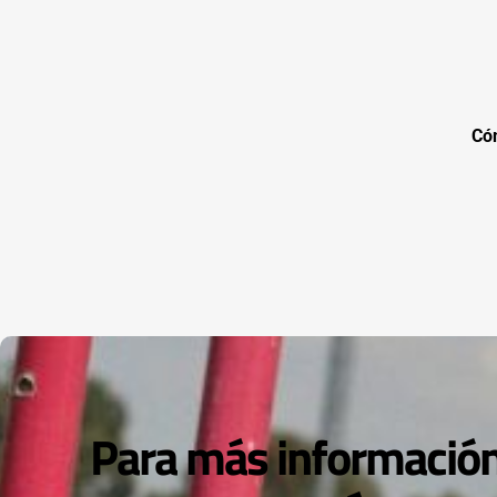
Có
Para más información